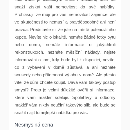
snaží získat vaši nemovitost do své nabídky.
Prohlašují, že mají pro vaši nemovitost zájemce, ale
ve skutečnosti to nemusí a pravděpodobně ani není
pravda. Představte si, že jste na místě potenciálního
kupce. Nevíte nic o lokalitě, nemáte žádné fotky bytu
nebo domu, nemáte informace o jakýchkoli
rekonstrukcích, neznáte měsíční náklady, nejste
informováni o tom, kdy bude byt k dispozici, nevíte,
co z vybavení v domě zůstává, a ani neznáte
sousedy nebo přítomnost výtahu v domě. Ale přesto
víte, že dům chcete koupit. Dává vám takový postup
smysl? Proto je velmi důležité ověřit si informace,
které vám makléř sděluje. Spolehlivý a odborný
makléř vám nikdy neučiní takovýto slib, ale bude se
snažit najít tu nejlepší nabídku pro vás.
Nesmyslná cena