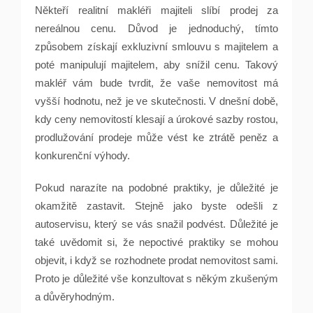
Někteří realitní makléři majiteli slíbí prodej za
nereálnou cenu. Důvod je jednoduchý, tímto
způsobem získají exkluzivní smlouvu s majitelem a
poté manipulují majitelem, aby snížil cenu. Takový
makléř vám bude tvrdit, že vaše nemovitost má
vyšší hodnotu, než je ve skutečnosti. V dnešní době,
kdy ceny nemovitostí klesají a úrokové sazby rostou,
prodlužování prodeje může vést ke ztrátě peněz a
konkurenční výhody.
Pokud narazíte na podobné praktiky, je důležité je
okamžitě zastavit. Stejně jako byste odešli z
autoservisu, který se vás snažil podvést. Důležité je
také uvědomit si, že nepoctivé praktiky se mohou
objevit, i když se rozhodnete prodat nemovitost sami.
Proto je důležité vše konzultovat s někým zkušeným
a důvěryhodným.