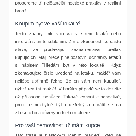
probereme tři nejčastější neetické praktiky v realitní
branži.
Koupím byt ve vaší lokalitě
Tento známý trik spočívá v šíření letáků nebo
inzerátů s tímto sdělením. Z mé zkušenosti se často
stává, že prodávající zaznamenávají přetlak
kupujících. Mají přece plné poštovní schránky letáků
s nápisem "Hledám byt v této lokalitě". Když
zkontaktujete číslo uvedené na letáku, makléř vám
nejlépe upřímně řekne, že on sám není kupující,
nýbrž realitní makléř. V horším případě se to dozvíte
až při osobní schůzce. Takové jednání je nepoctivé,
proto je nezbytné být obezřetný a obrátit se na
zkušeného a důvěryhodného makléře.
Pro vaši nemovitost už mám kupce
Tato fráze je klasickým rčením makléřů, kteří se