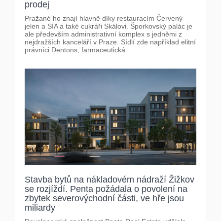
prodej
Pražané ho znají hlavně díky restauracím Červený
jelen a SIA a také cukráři Skálovi. Šporkovský palác je
ale především administrativní komplex s jedněmi z
nejdražších kanceláří v Praze. Sídlí zde například elitní
právníci Dentons, farmaceutická...
Stavba bytů na nákladovém nádraží Žižkov
se rozjíždí. Penta požádala o povolení na
zbytek severovýchodní části, ve hře jsou
miliardy