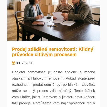
Prodej zděděné nemovitosti: Klidný
průvodce citlivým procesem
30. 7. 2026
Dědictví nemovitosti je často spojené s mnoha
otázkami a hlubokými emocemi. Pokud stojíte před
rozhodnutím prodat dům či byt po blízkém člověku,
může se celý proces zdát náročný. Tento článek
vám ukáže, jak s úsměvem a jistotou projít každou
fází prodeje. Pomůžeme vám najít společnou řeč v