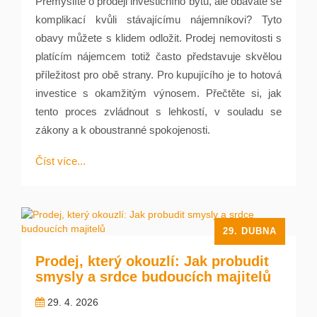
Přemýšlíte o prodeji investičního bytu, ale obáváte se
komplikací kvůli stávajícímu nájemníkovi? Tyto
obavy můžete s klidem odložit. Prodej nemovitosti s
platícím nájemcem totiž často představuje skvělou
příležitost pro obě strany. Pro kupujícího je to hotová
investice s okamžitým výnosem. Přečtěte si, jak
tento proces zvládnout s lehkostí, v souladu se
zákony a k oboustranné spokojenosti.
Číst více...
29. DUBNA
Prodej, který okouzlí: Jak probudit
smysly a srdce budoucích majitelů
29. 4. 2026