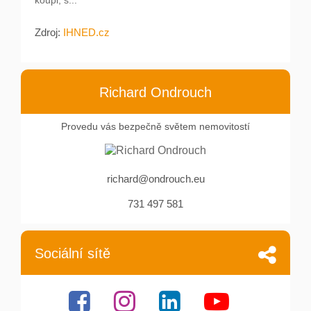
koupi, s...
Zdroj:
IHNED.cz
Richard Ondrouch
Provedu vás bezpečně světem nemovitostí
richard@ondrouch.eu
731 497 581
Sociální sítě