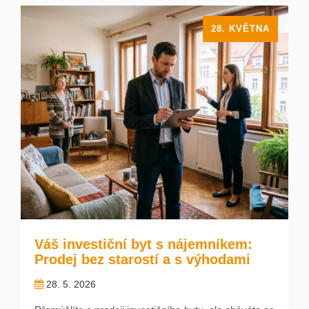
28. KVĚTNA
Váš investiční byt s nájemníkem:
Prodej bez starostí a s výhodami
28. 5. 2026