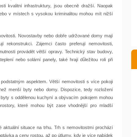
ti kvalitní infrastruktury, jsou obecně dražší. Naopak
ebo v místech s vysokou kriminalitou mohou mít nižší
movitosti. Novostavby nebo dobře udržované domy mají
í rekonstrukci. Zájemci často preferují nemovitosti,
utnosti provádět větší opravy. Technický stav budovy,
plení nebo solární panely, také hrají důležitou roli při
m podstatným aspektem. Větší nemovitosti s více pokoji
než menší byty nebo domy. Dispozice, tedy rozložení
ad byty s oddělenou kuchyní a obývacím pokojem mohou
 prostory, které mohou být zase vhodnější pro mladší
 aktuální situace na trhu. Trh s nemovitostmi prochází
ptávka a ceny rostou, až po útlumy, kdy je více nabídek