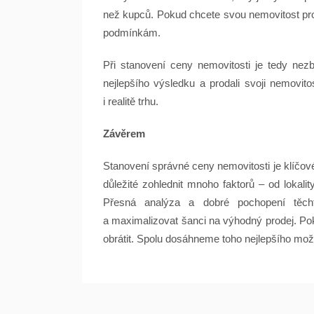
než kupců. Pokud chcete svou nemovitost prod
podmínkám.
Při stanovení ceny nemovitosti je tedy nezb
nejlepšího výsledku a prodali svoji nemovit
i realitě trhu.
Závěrem
Stanovení správné ceny nemovitosti je klíčové
důležité zohlednit mnoho faktorů – od lokali
Přesná analýza a dobré pochopení tě
a maximalizovat šanci na výhodný prodej. Pok
obrátit. Spolu dosáhneme toho nejlepšího mo