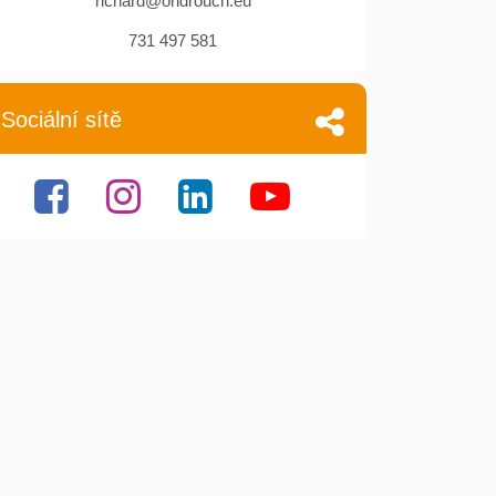
richard@ondrouch.eu
731 497 581
Sociální sítě