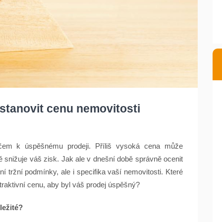
stanovit cenu nemovitosti
líčem k úspěšnému prodeji. Příliš vysoká cena může
ě snižuje váš zisk. Jak ale v dnešní době správně ocenit
í tržní podmínky, ale i specifika vaší nemovitosti. Které
traktivní cenu, aby byl váš prodej úspěšný?
ležité?