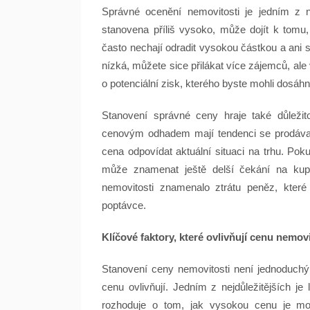
Správné ocenění nemovitosti je jedním z ne
stanovena příliš vysoko, může dojít k tomu,
často nechají odradit vysokou částkou a ani 
nízká, můžete sice přilákat více zájemců, al
o potenciální zisk, kterého byste mohli dosáh
Stanovení správné ceny hraje také důležitou
cenovým odhadem mají tendenci se prodávat r
cena odpovídat aktuální situaci na trhu. Pok
může znamenat ještě delší čekání na kup
nemovitosti znamenalo ztrátu peněz, které
poptávce.
Klíčové faktory, které ovlivňují cenu nemovi
Stanovení ceny nemovitosti není jednoduchý 
cenu ovlivňují. Jedním z nejdůležitějších je
rozhoduje o tom, jak vysokou cenu je možn