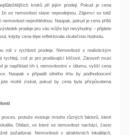
jdůležitějších kroků při jejím prodeji. Pokud je cena
 že se nemovitost stane neprodejnou. Zájemci se totiž
si nemovitost neprohlédnou. Naopak, pokud je cena příliš
e výsledek prodeje pro vás může být nevýhodný – přijdete
nout, kdyby cena lépe reflektovala skutečnou hodnotu.
 roli v rychlosti prodeje. Nemovitosti s realistickým
ychleji, což je pro prodávající klíčové. Zároveň musí
ud je například trh s nemovitostmi v útlumu, vyšší cena
ce. Naopak v případě silného trhu by podhodnocení
 jste mohli získat, pokud by cena byla přizpůsobena
tosti
proces, protože existuje mnoho různých faktorů, které
 lokalita. Oblast, ve které se nemovitost nachází, často
é požadovat. Nemovitosti v atraktivních lokalitách,