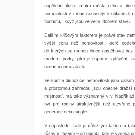
například blízko centra města nebo v blízkos
nemovitosti v méně rozvinutých oblastech n
hodnotu, i když jsou ve velmi dobrém stavu.
Dalším klíčovým faktorem je právě stav ne
vyšší cenu než nemovitosti, které potřebuj
do kterých se mohou ihned nastěhovat bez n
moderní prvky, jako je úsporné vytápění, zate
ocenění nemovitosti.
Velikost a dispozice nemovitosti jsou další
a prostornou zahradou jsou obecně dražší 
místností, má také významný vliv. Napříkl
být pro rodiny atraktivnější než otevřené
generace nebo singles.
V neposlední řadě je důležitým faktorem také
různými fázemi – od období, kdy je vysoká po