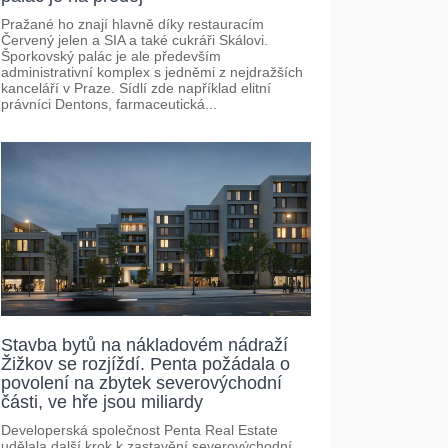
Pražané ho znají hlavně díky restauracím
Červený jelen a SIA a také cukráři Skálovi.
Šporkovský palác je ale především
administrativní komplex s jedněmi z nejdražších
kanceláří v Praze. Sídlí zde například elitní
právníci Dentons, farmaceutická...
Stavba bytů na nákladovém nádraží
Žižkov se rozjíždí. Penta požádala o
povolení na zbytek severovýchodní
části, ve hře jsou miliardy
Developerská společnost Penta Real Estate
udělala další krok k zastavění severovýchodní