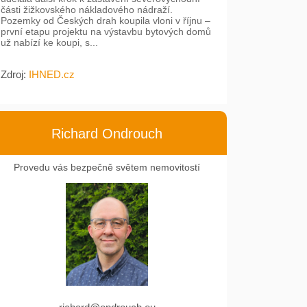
části žižkovského nákladového nádraží.
Pozemky od Českých drah koupila vloni v říjnu –
první etapu projektu na výstavbu bytových domů
už nabízí ke koupi, s...
Zdroj:
IHNED.cz
Richard Ondrouch
Provedu vás bezpečně světem nemovitostí