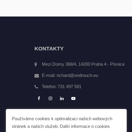
KONTAKTY
Mezi Domy 368/4, 14200 Praha 4 - Písnice
E-mail:
richard@ondrouch.eu
Telefon:
731 497 581
Používáme cookies k optimalizaci našich webových
stránek a našich služeb. Další informace o cookies