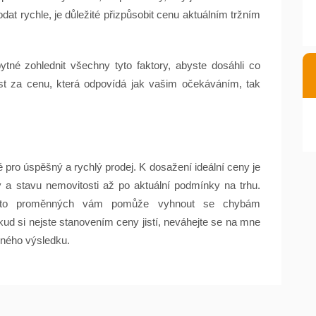
at rychle, je důležité přizpůsobit cenu aktuálním tržním
ytné zohlednit všechny tyto faktory, abyste dosáhli co
ost za cenu, která odpovídá jak vašim očekáváním, tak
 pro úspěšný a rychlý prodej. K dosažení ideální ceny je
ty a stavu nemovitosti až po aktuální podmínky na trhu.
chto proměnných vám pomůže vyhnout se chybám
ud si nejste stanovením ceny jistí, neváhejte se na mne
žného výsledku.