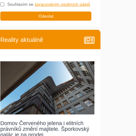
Souhlasím se
zpracováním osobních údajů
Odeslat
Reality aktuálně
Domov Červeného jelena i elitních
právníků změní majitele. Šporkovský
palác je na prodej