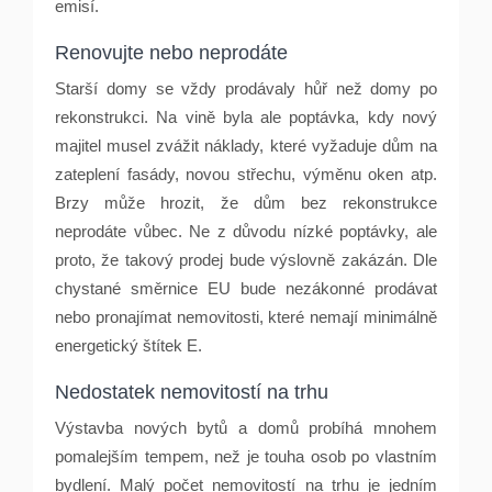
emisí.
Renovujte nebo neprodáte
Starší domy se vždy prodávaly hůř než domy po
rekonstrukci. Na vině byla ale poptávka, kdy nový
majitel musel zvážit náklady, které vyžaduje dům na
zateplení fasády, novou střechu, výměnu oken atp.
Brzy může hrozit, že dům bez rekonstrukce
neprodáte vůbec. Ne z důvodu nízké poptávky, ale
proto, že takový prodej bude výslovně zakázán. Dle
chystané směrnice EU bude nezákonné prodávat
nebo pronajímat nemovitosti, které nemají minimálně
energetický štítek E.
Nedostatek nemovitostí na trhu
Výstavba nových bytů a domů probíhá mnohem
pomalejším tempem, než je touha osob po vlastním
bydlení. Malý počet nemovitostí na trhu je jedním