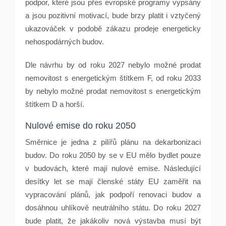
podpor, které jsou přes evropské programy vypsány
a jsou pozitivní motivací, bude brzy platit i vztyčený
ukazováček v podobě zákazu prodeje energeticky
nehospodárných budov.
Dle návrhu by od roku 2027 nebylo možné prodat
nemovitost s energetickým štítkem F, od roku 2033
by nebylo možné prodat nemovitost s energetickým
štítkem D a horší.
Nulové emise do roku 2050
Směrnice je jedna z pilířů plánu na dekarbonizaci
budov. Do roku 2050 by se v EU mělo bydlet pouze
v budovách, které mají nulové emise. Následující
desítky let se mají členské státy EU zaměřit na
vypracování plánů, jak podpoří renovaci budov a
dosáhnou uhlíkově neutrálního státu. Do roku 2027
bude platit, že jakákoliv nová výstavba musí být