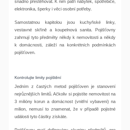
snadno přestěhovat. K nim patří nábytek, spotřebiče,
elektronika, šperky i věci osobní potřeby.
Samostatnou kapitolou jsou kuchyňské linky,
vestavné skříně a koupelnová sanita. Pojišťovny
zahrnují tyto předměty někdy k nemovitosti a někdy
k domácnosti, záleží na konkrétních podmínkách
pojišťoven.
Kontrolujte limity pojištění
Jedním z častých metod pojišťoven je stanovení
nejrůznějších limitů. Ačkoliv si pojistíte nemovitost na
3 milióny korun a domácnost (vnitřní vybavení) na
milion, nemusí to znamenat, že v případě pojistné
události tyto částky získáte.
Pojišťovny mají definovány skupiny předmětů, pro